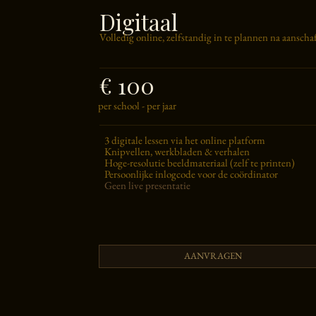
Digitaal
Volledig online, zelfstandig in te plannen na aanscha
€ 100
per school - per jaar
3 digitale lessen via het online platform
Knipvellen, werkbladen & verhalen
Hoge-resolutie beeldmateriaal (zelf te printen)
Persoonlijke inlogcode voor de coördinator
Geen live presentatie
AANVRAGEN