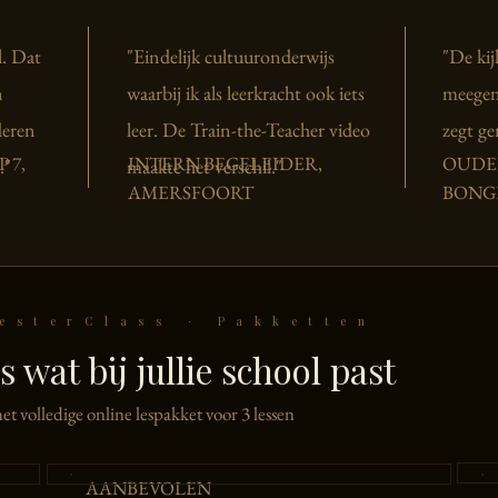
l. Dat
"Eindelijk cultuuronderwijs
"De ki
n
waarbij ik als leerkracht ook iets
meegen
deren
leer. De Train-the-Teacher video
zegt ge
 7,
INTERN BEGELEIDER,
OUDER
."
maakte het verschil."
AMERSFOORT
BONG
esterClass · Pakketten
s wat bij jullie school past
et volledige online lespakket voor 3 lessen
AANBEVOLEN