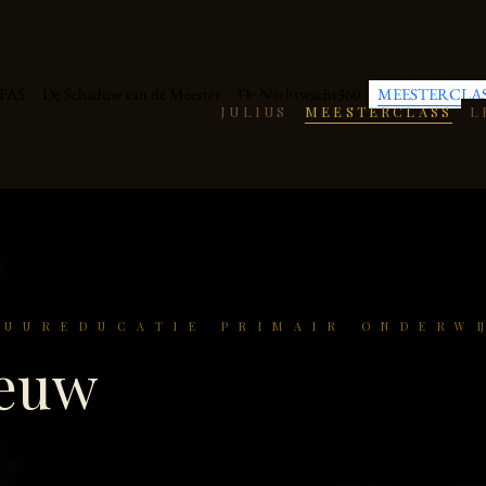
AFAS
De Schaduw van de Meester
De Nachtwacht360
MEESTERCLA
JULIUS
MEESTERCLASS
L
TUUREDUCATIE PRIMAIR ONDERWI
euw