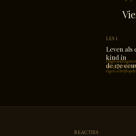
HE
Vie
LES 1
Leven als 
kind in
Dagboekfragmen
de 17e ee
spiegelverhalen 
eigen schrijfopd
REACTIES