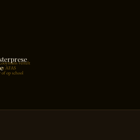
terprese
Rooymans vertelt
ie
 het AFAS
 of op school