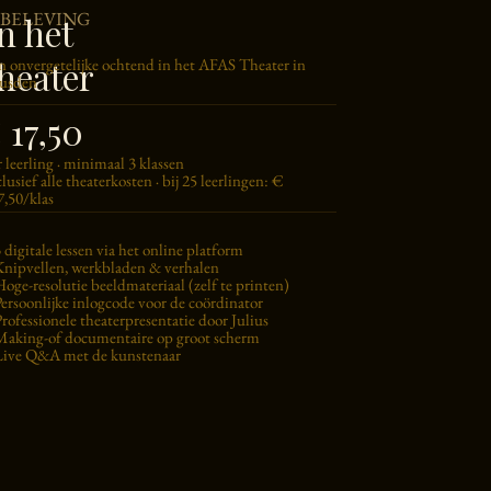
BELEVING
n het
heater
n onvergetelijke ochtend in het AFAS Theater in
usden
 17,50
r leerling · minimaal 3 klassen
lusief alle theaterkosten · bij 25 leerlingen: €
7,50/klas
 digitale lessen via het online platform
Knipvellen, werkbladen & verhalen
Hoge-resolutie beeldmateriaal (zelf te printen)
Persoonlijke inlogcode voor de coördinator
rofessionele theaterpresentatie door Julius
Making-of documentaire op groot scherm
Live Q&A met de kunstenaar