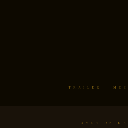
TRAILER | ME
OVER DE M