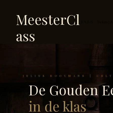
MeesterCl
JULIUS
Tickets | 
ass
JULIUS ROOYMANS | CUL
De Gouden E
in de klas