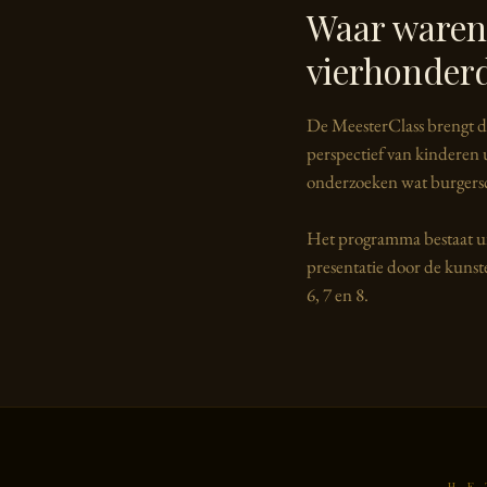
Waar waren
vierhonderd
De MeesterClass brengt d
perspectief van kinderen
onderzoeken wat burgersc
Het programma bestaat uit 
presentatie door de kunst
6, 7 en 8.