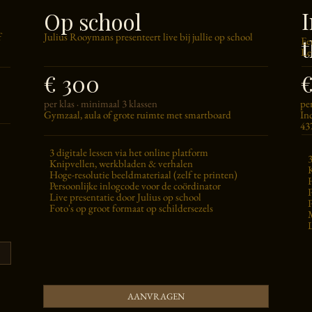
I
Op school
Julius Rooymans presenteert live bij jullie op school
f
t
Ee
Le
€
€ 300
pe
per klas · minimaal 3 klassen
Inc
Gymzaal, aula of grote ruimte met smartboard
43
3 digitale lessen via het online platform
3
Knipvellen, werkbladen & verhalen
Hoge-resolutie beeldmateriaal (zelf te printen)
Persoonlijke inlogcode voor de coördinator
Live presentatie door Julius op school
P
Foto's op groot formaat op schildersezels
AANVRAGEN