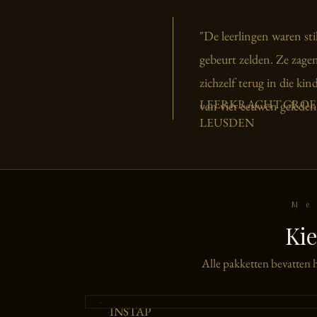
"De leerlingen waren sti
gebeurt zelden. Ze zage
zichzelf terug in die kin
LEERKRACHT GROEP
van vier eeuwen geleden
LEUSDEN
Me
Kie
Alle pakketten bevatten h
INSTAP